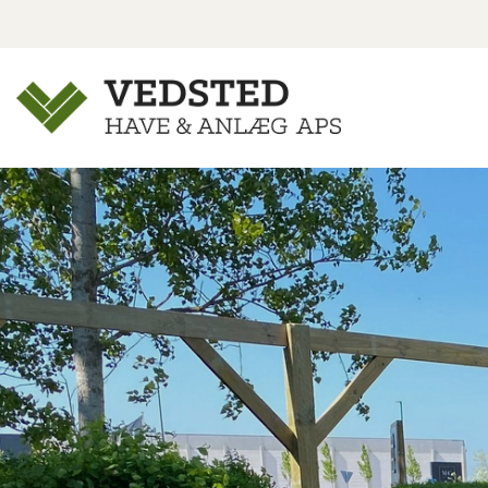
Gå
til
hovedindhold