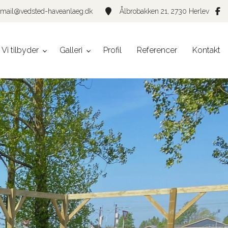
mail@vedsted-haveanlaeg.dk
Ålbrobakken 21, 2730 Herlev
Vi tilbyder
Galleri
Profil
Referencer
Kontakt